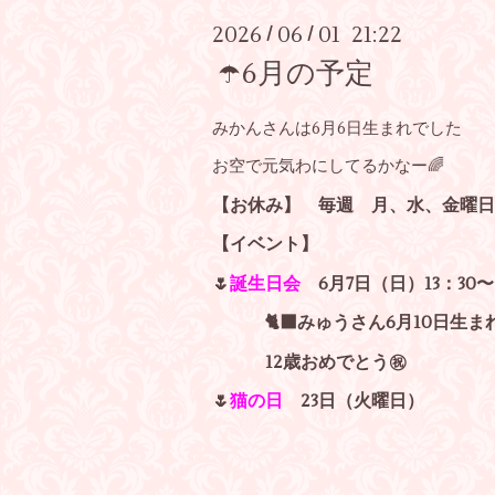
2026
06
01 21:22
/
/
☂️6月の予定
みかんさんは6月6日生まれでした
お空で元気わにしてるかなー🌈
【お休み】 毎週 月、水、金曜日
【イベント】
🌷
誕生日会
6月7日（日）13：30〜
🐈‍⬛みゅうさん6月10日生ま
12歳おめでとう㊗️
🌷
猫の日
23日（火曜日）