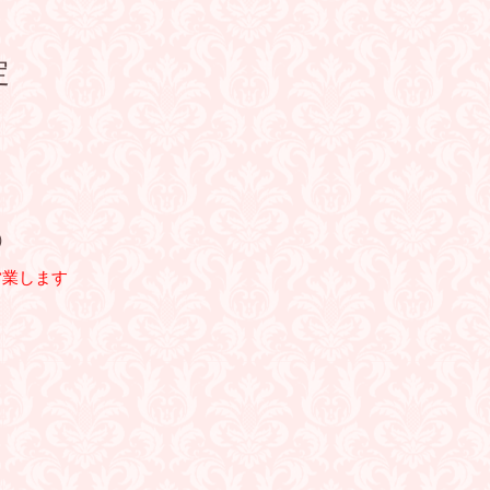
定
）
営業します