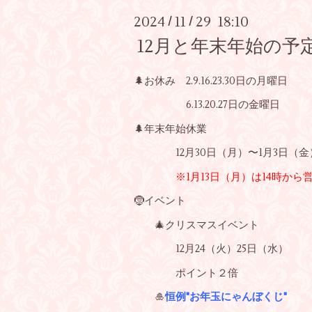
2024
11
29 18:10
/
/
12月と年末年始の予
🌲お休み 2.9.16.23.30日の月曜日
6.13.20.27日の金曜日
🌲年末年始休業
12月30日（月）〜1月3日（金
※1月13日（月）は14時から
🤶イベント
🎄クリスマスイベント
12月24（火）25日（水）
ポイント２倍
🎍
恒例"お年玉にゃんぼくじ"