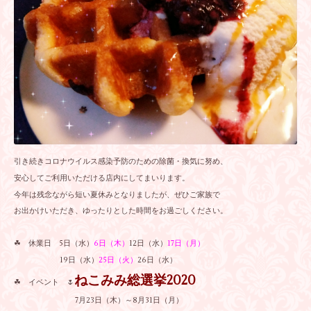
引き続きコロナウイルス感染予防のための除菌・換気に努め、
安心してご利用いただける店内にしてまいります。
今年は残念ながら短い夏休みとなりましたが、ぜひご家族で
お出かけいただき、ゆったりとした時間をお過ごしください。
☘ 休業日 5日（水）
6日（木）
12日（水）
17日（月）
19日（水）
25日（火）
26日（水）
ねこみみ総選挙2020
☘ イベント 🌷
7月23日（木）～8月31日（月）