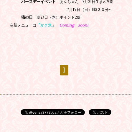
バースデーイベント
あんちゃん 7月21日生まれ9歳
7月19日（日）1時３０分~
猫の日 ※
23日（木）ポイント2倍
🌸新メニューは
「かき氷」
Coming soon!
1