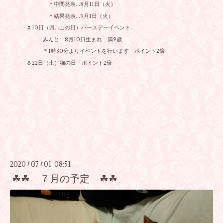
＊中間発表…8月11日（火）
＊結果発表…9月1日（火）
🌷10日（月…山の日）バースデーイベント
みんと 8月10日生まれ 満9歳
＊1時30分よりイベントを行います ポイント2倍
🌷22日（土）猫の日 ポイント2倍
2020
07
01 08:51
/
/
☘☘ ７月の予定 ☘☘