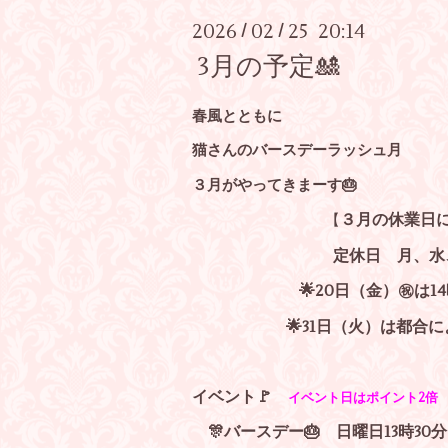
2026
02
25 20:14
/
/
3月の予定🎎
春風とともに
猫さんのバースデーラッシュ月
３月がやってきまーす🎂
３月の休業日
【
定休日 月、水
🌟20日（金）㊗️は1
🌟31日（火）は都合
イベント🚩
イベント日はポイント2倍
🎊バースデー🎂 日曜日13時30