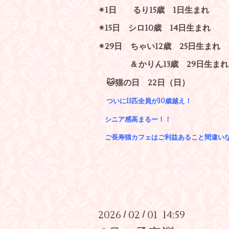
✴︎1日 るり15歳 1日生まれ
✴︎15日 シロ10歳 14日生まれ
✴︎29日 ちゃい12歳 25日生まれ
& かりん13歳 29日生まれ
🐱猫の日 22日（日）
ついに11匹全員が10歳越え！
シニア感高まるー！！
ご長寿猫カフェはご利益あること間違い
2026
02
01 14:59
/
/