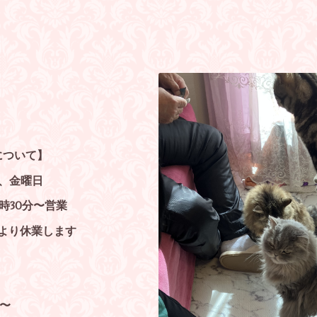
について】
、金曜日
4時30分〜営業
により
休業します
分〜