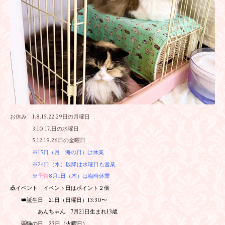
お休み 1.8.15.22.29日の月曜日
3.10.17.日の水曜日
5.12.19.26日の金曜日
※15日（月、海の日）は休業
※24日（水）以降は水曜日も営業
※
予告
8月1日（木）は臨時休業
🎪イベント イベント日はポイント２倍
👑誕生日 21日（日曜日）13:30〜
あんちゃん 7月21日生まれ13歳
🙀猫の日 23日（火曜日）