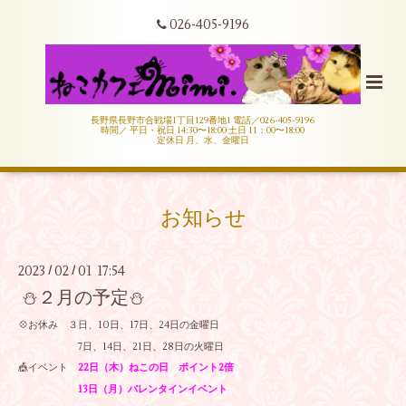
026-405-9196
長野県長野市合戦場1丁目129番地1 電話／026-405-9196
時間／ 平日・祝日 14:30〜18:00 土日 11：00〜18:00
定休日 月、水、金曜日
お知らせ
2023
02
01 17:54
/
/
⛄２月の予定⛄
💠お休み ３日、10日、17日、24日の金曜日
7日、14日、21日、28日の火曜日
🎪イベント
22日（木）ねこの日 ポイント2倍
13日（月）バレンタインイベント