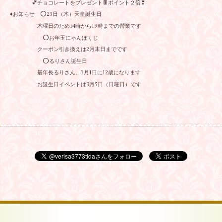
💕チョコレートをプレゼント🍫ポイント２倍❣
♦お知らせ ⭕23日（木）天皇誕生日
木曜日のため14時から19時までの營業です
⭕お年玉にゃんぼくじ
クーポン引き換えは2月末日までです
⭕るりさん誕生日
最年長るりさん、3月1日に12歳になります
お誕生日イペントは3月5日（日曜日）です