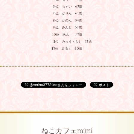
６位 ちゃい 63票
７位 かりん 61票
８位 かのん 54票
９位 みんと 53票
10位 あん 47票
11位 みゅう・もも 35票
13位 みるく 30票
ねこカフェmimi