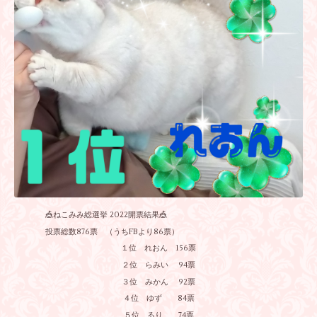
🎪ねこみみ総選挙 2022開票結果🎪
投票総数876票 （うちFBより86票）
１位 れおん 156票
２位 らみい 94票
３位 みかん 92票
４位 ゆず 84票
５位 るり 74票