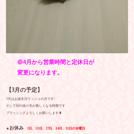
🟣
4月から営業時間と定休日が
変更になります。
【3月の予定】
3月はお誕生日ラッシュの月です!
そして🐱の抜け毛が激しくなる時期です
ブラッシングよろしくお願いします🌲
お休み
★
3日、10日、17日、24日、31日の水曜日