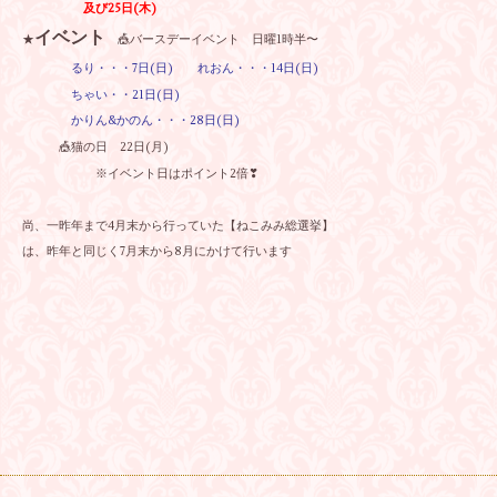
及び25日(木)
イベント
★
🎪バースデーイベント 日曜1時半〜
るり・・・7日(日) れおん・・・14日(日)
ちゃい・・21日(日)
かりん&かのん・・・28日(日)
🎪猫の日 22日(月)
※イベント日はポイント2倍❣
尚、一昨年まで4月末から行っていた【ねこみみ総選挙】
は、昨年と同じく7月末から8月にかけて行います