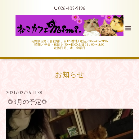
026-405-9196
長野県長野市合戦場1丁目129番地1 電話／026-405-9196
時間／ 平日・祝日 14:30〜18:00 土日 11：00〜18:00
定休日 月、水、金曜日
お知らせ
2021
02
26 11:38
/
/
🌻3月の予定🌻