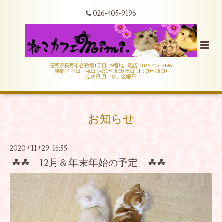
026-405-9196
長野県長野市合戦場1丁目129番地1 電話／026-405-9196
時間／ 平日・祝日 14:30〜18:00 土日 11：00〜18:00
定休日 月、水、金曜日
お知らせ
2020
11
29 16:55
/
/
☘☘ 12月＆年末年始の予定 ☘☘