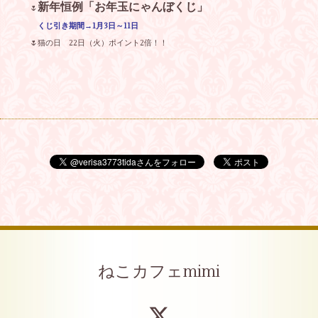
新年恒例「お年玉にゃんぼくじ」
🌷
くじ引き期間→1月3日～11日
🌷猫の日 22日（火）ポイント2倍！！
ねこカフェmimi