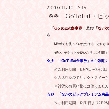
2020
11
10 18:19
/
/
☘☘ GoToEat
「GoToEat食事券」
及び
「なが
を
Mimiでも使っていただけることにな
ぜひ、チケットを使いお得にご利用く
☆彡 「GoToEat食事券」のご利用
※ご利用期間 11月9日～3月31日
※入店料及びドリンク・スイーツ
※雑貨のお買い物には使えません
☆彡 「ながのビッグプレミアム商品
※ご利用期間 12月1日より2月28