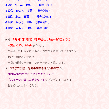
🌷9位 かりん 47票 （昨年13位↑）
🌷10位 かのん 45票 （昨年7位↓）
🌷11位 あん 43票 （昨年10位↓）
🌷12位 みゅう 37票 （昨年9位↓）
🌷13位 みるく 14票 （昨年12位↓）
★尚、
9月6日(日曜日）1時30分より1位から3位までの
入賞おめでとうの会
を行います
がんばった13匹全員にあげるおやつを用意していますので
ぜひお出かけいただき
全員の健闘をたたえていただきたいと思います。
★
「
3位まで予想」を見事的中させた5名の方
には
Mimi人気のグッズ「マグキャップ」と
「スイーツお楽しみチケット」
をプレゼントします！！
お早めにお出かけください