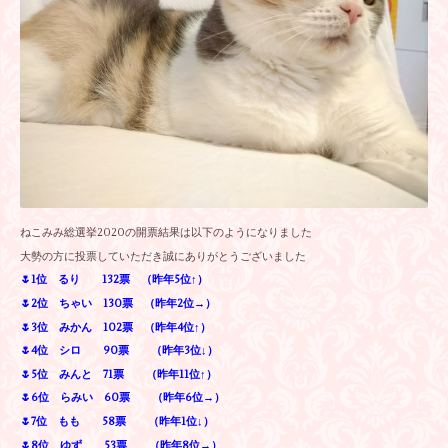
ねこみみ総選挙2020の開票結果は以下のようになりました
大勢の方に投票していただき誠にありがとうございました
🌷1位 るり 132票 （昨年5位↑）
🌷2位 ちゃい 130票 （昨年2位→）
🌷3位 みかん 102票 （昨年4位↑）
🌷4位 シロ 90票 （昨年3位↓）
🌷5位 みんと 71票 （昨年11位↑）
🌷6位 らみい 60票 （昨年6位→）
🌷7位 もも 58票 （昨年1位↓）
🌷8位 ゆず 53票 （昨年8位→）