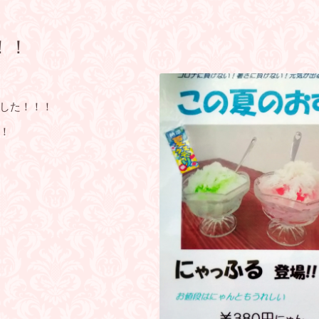
！！
した！！！
！