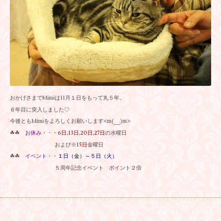
おかげさまでMimiは11月１日をもって丸５年。
６年目に突入しました♡
今後ともMimiをよろしくお願いします<m(__)m>
☘☘
お休み
・・・
6日,13日,20日,27日
の水曜日
および※
15日
金曜日
☘☘
イベント
・・
１日（金）～５日（火）
５周年記念イベント ポイント２倍