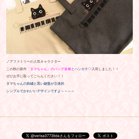
ノアファミリーの人気キャラクター
この秋の新作
「タマちゃん」のバッグ各種
と
ハンカチ
♡入荷しました！！
ぜひお手に取ってごらんください！！
タマちゃんの刺繍と黒い鍵盤が立体的
シンプルでかわいいデザインですよ～～～～