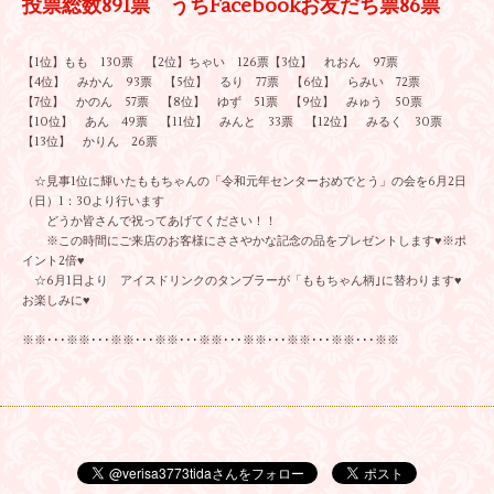
投票総数891票 うちFacebookお友だち票86票
【1位】もも 130票
【2位】ちゃい 126票【3位】 れおん 97票
【4位】 みかん 93票 【5位】 るり 77票 【6位】 らみい 72票
【7位】 かのん 57票 【8位】 ゆず 51票 【9位】 みゅう 50票
【10位】 あん 49票 【11位】 みんと 33票 【12位】 みるく 30票
【13位】 かりん 26票
☆見事1位に輝いたももちゃんの「令和元年センターおめでとう」の会を6月2日
（日）1：30より行います
どうか皆さんで祝ってあげてください！！
※この時間にご来店のお客様にささやかな記念の品をプレゼントします♥※ポ
イント2倍♥
☆6月1日より アイスドリンクのタンブラーが「ももちゃん柄｣に替わります♥
お楽しみに♥
※※･･･※※･･･※※･･･※※･･･※※･･･※※･･･※※･･･※※･･･※※