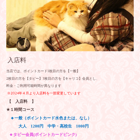
入店料
当店では、ポイントカード1枚目の方を【一般】
2枚目の方を【タビー】3枚目の方を【キャリコ】会員とし、
料金・ご利用可能時間が異なります
※2024年４月より入店料を一部変更しています
【 入店料 】
★１
時間コース
🔹
一般（ポイントカード水色または、なし）
大人
1200
円 中学・高校生 1000円
🔹
タビー会員
(
ポイントカードピンク
)